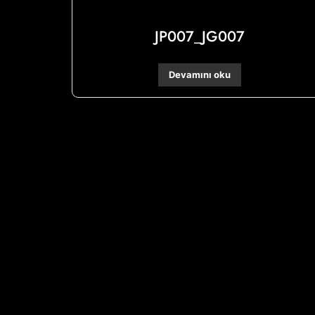
JP007_JG007
Devamını oku