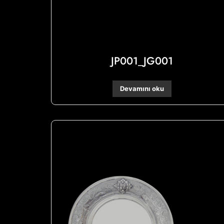
JP001_JG001
Devamını oku