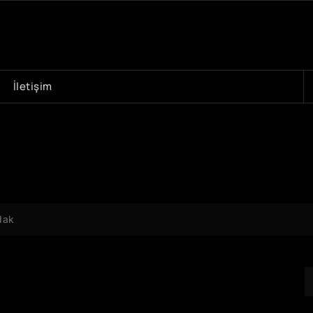
A
İletişim
dak