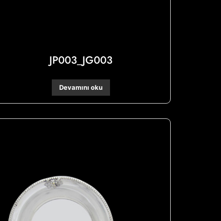
JP003_JG003
Devamını oku