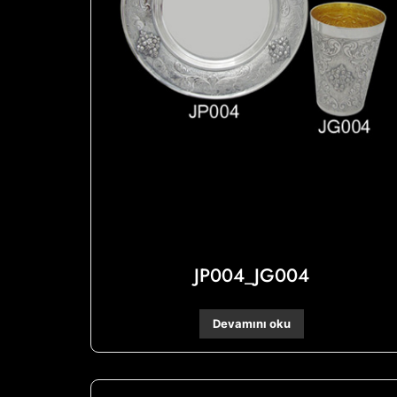
JP004_JG004
Devamını oku