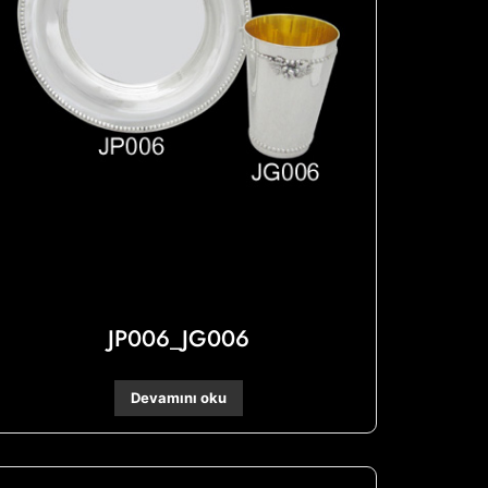
JP006_JG006
Devamını oku