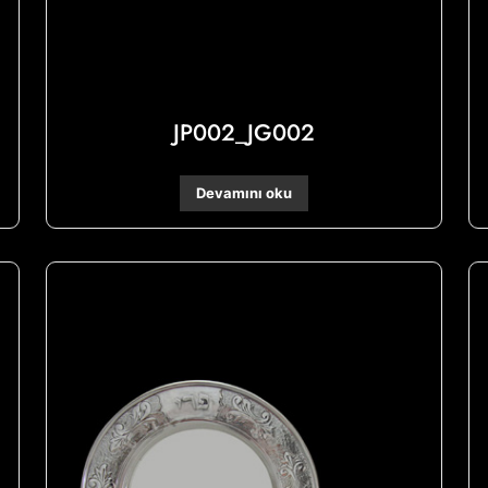
JP002_JG002
Devamını oku