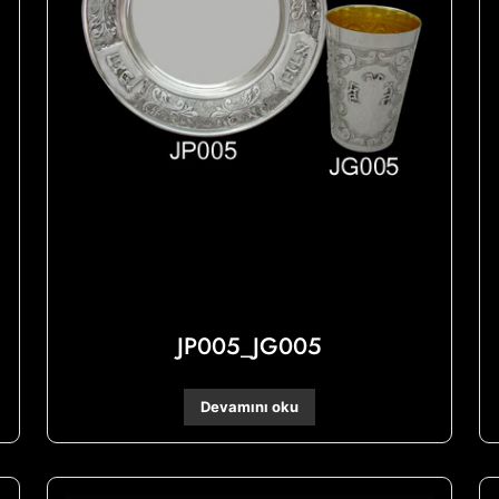
JP005_JG005
Devamını oku