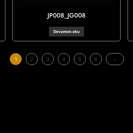
JP008_JG008
Devamını oku
1
2
3
4
5
6
→