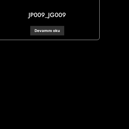
JP009_JG009
Devamını oku