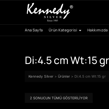
Skip
to
content
Ana Sayfa
Ürün Kategorisi
Hakkımızda
Di:4.5 cm Wt:15 g
Kennedy Silver
>
Ürünler
>
Di:4.5 cm Wt:15 gr
2 SONUCUN TÜMÜ GÖSTERILIYOR