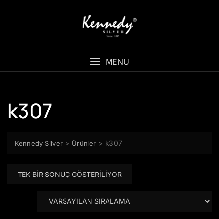
Skip
to
content
MENU
k307
>
>
k307
Kennedy Silver
Ürünler
TEK BIR SONUÇ GÖSTERILIYOR