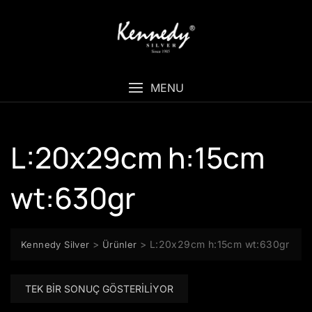
Skip
to
content
MENU
L:20x29cm h:15cm
wt:630gr
>
>
L:20x29cm h:15cm wt:630gr
Kennedy Silver
Ürünler
TEK BIR SONUÇ GÖSTERILIYOR