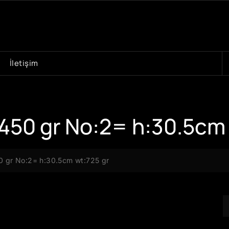
A
İletişim
450 gr No:2= h:30.5cm 
0 gr No:2= h:30.5cm wt:725 gr