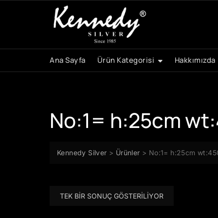
Skip
to
content
Ana Sayfa
Ürün Kategorisi
Hakkımızda
No:1= h:25cm wt:
Kennedy Silver
>
Ürünler
>
No:1= h:25cm wt:45
TEK BIR SONUÇ GÖSTERILIYOR