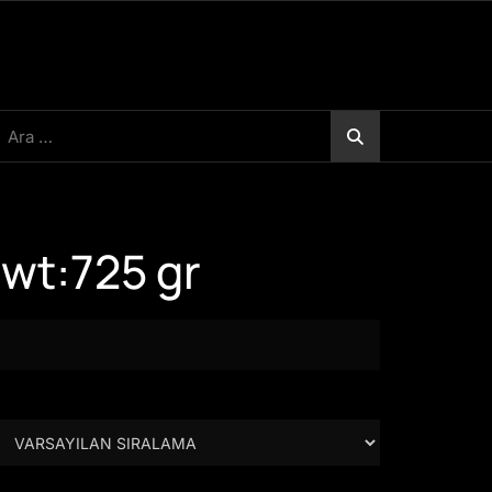
rama:
wt:725 gr