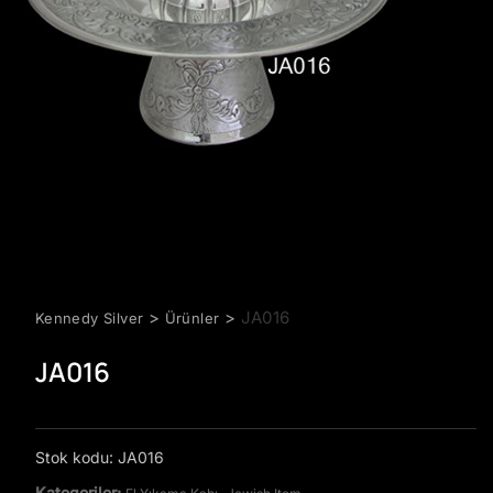
>
>
JA016
Kennedy Silver
Ürünler
JA016
Stok kodu:
JA016
Kategoriler:
,