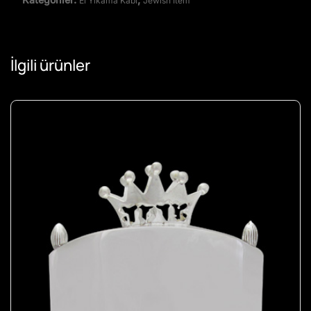
El Yıkama Kabı
Jewish Item
İlgili ürünler