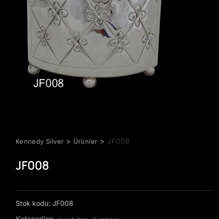
>
>
JF008
Kennedy Silver
Ürünler
JF008
Stok kodu:
JF008
Kategoriler:
,