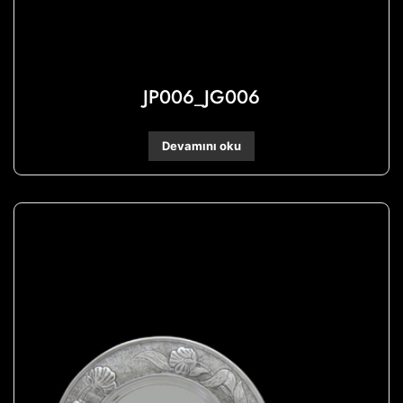
JP006_JG006
Devamını oku