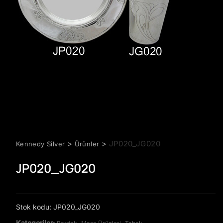
>
>
JP020_JG020
Kennedy Silver
Ürünler
JP020_JG020
Stok kodu:
JP020_JG020
Kategoriler:
,
,