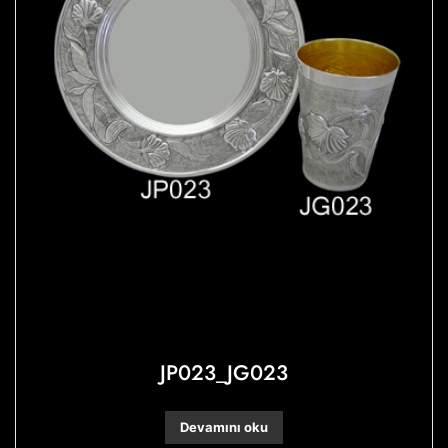
JP023_JG023
Devamını oku