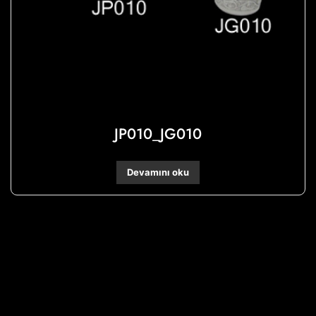
JP010_JG010
Devamını oku