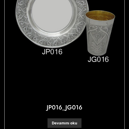
JP016_JG016
Devamını oku