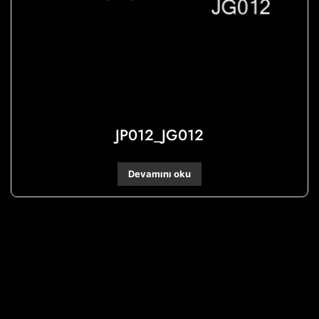
JP012_JG012
Devamını oku