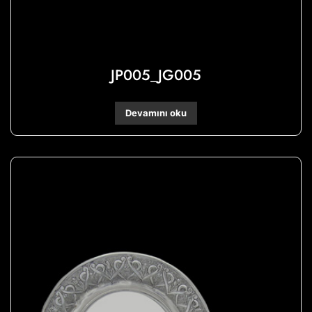
JP005_JG005
Devamını oku