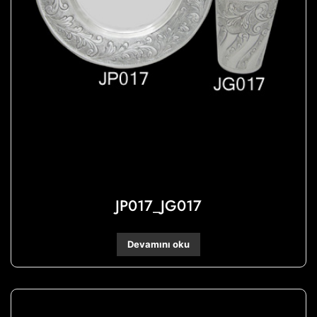
JP017_JG017
Devamını oku