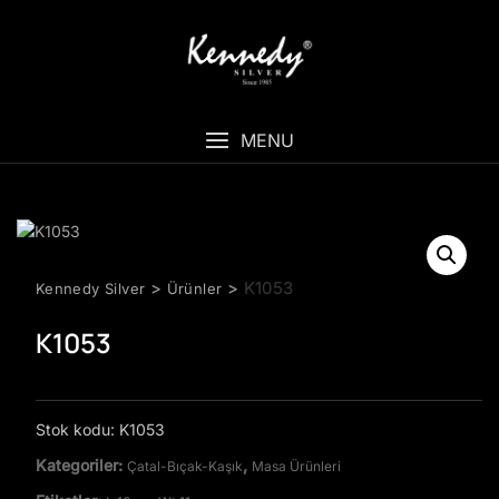
Skip
to
content
MENU
>
>
K1053
Kennedy Silver
Ürünler
K1053
Stok kodu:
K1053
Kategoriler:
,
Çatal-Bıçak-Kaşık
Masa Ürünleri