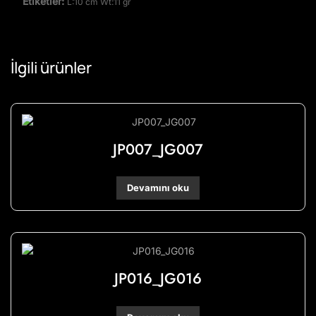
Etiketler:
L:10 cm Wt:11 gr
İlgili ürünler
JP007_JG007
Devamını oku
JP016_JG016