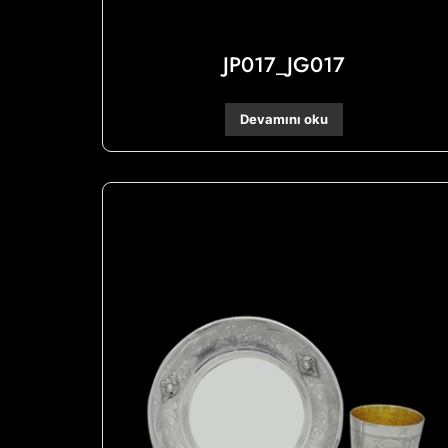
JP017_JG017
Devamını oku