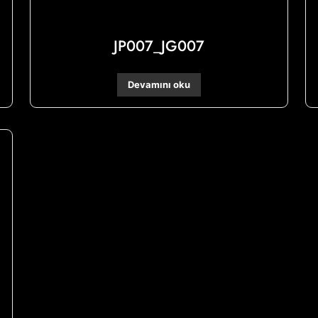
JP007_JG007
Devamını oku