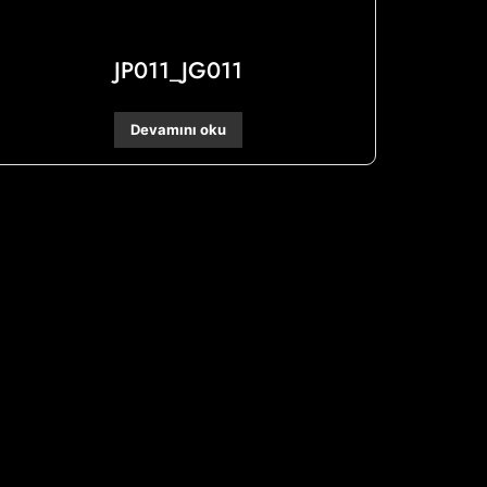
JP011_JG011
Devamını oku