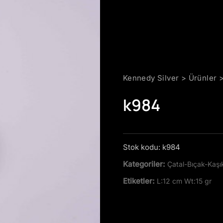
Kennedy Silver
>
Ürünler
k984
Stok kodu:
k984
Kategoriler:
Çatal-Bıçak-Kaşı
Etiketler:
L:12 cm Wt:15 gr