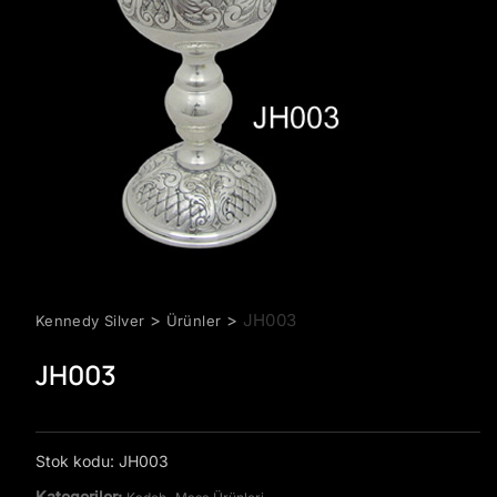
>
>
JH003
Kennedy Silver
Ürünler
JH003
Stok kodu:
JH003
Kategoriler:
,