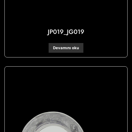
JP019_JG019
Devamını oku