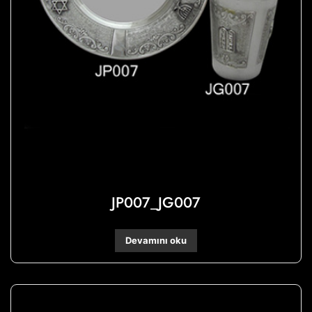
JP007_JG007
Devamını oku