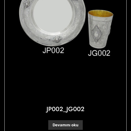
JP002_JG002
Devamını oku