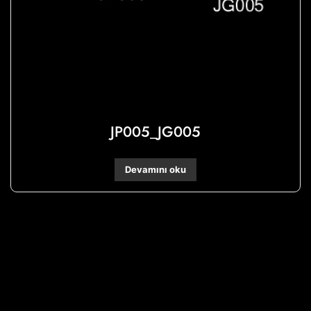
JP005_JG005
Devamını oku