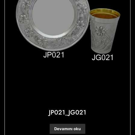
JP021_JG021
Devamını oku