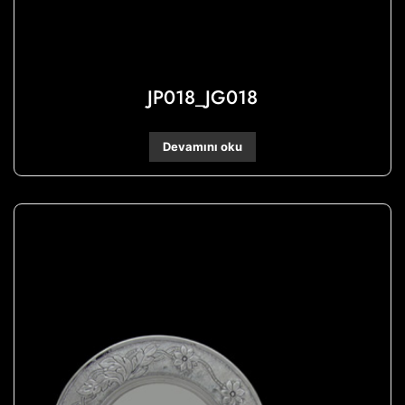
JP018_JG018
Devamını oku