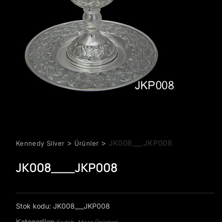
>
>
JK008___JKP008
Kennedy Silver
Ürünler
JK008___JKP008
Stok kodu:
JK008___JKP008
Kategoriler:
,