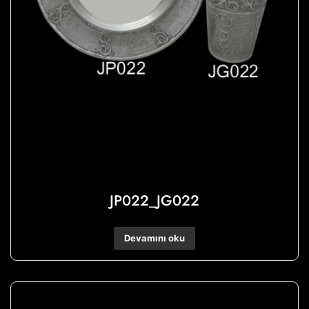
JP022_JG022
Devamını oku