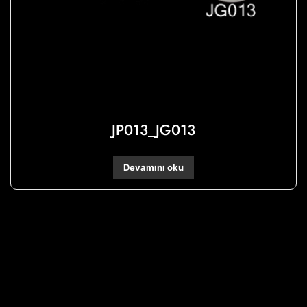
JP013_JG013
Devamını oku