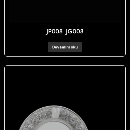
JP008_JG008
Devamını oku