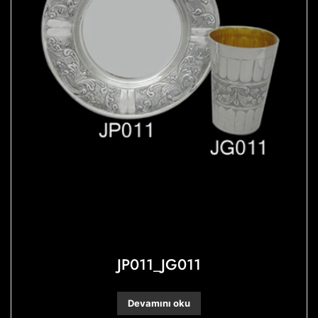
JP011_JG011
Devamını oku