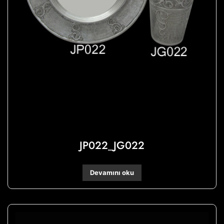
JP022_JG022
Devamını oku