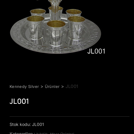
>
>
JL001
Kennedy Silver
Ürünler
JL001
Stok kodu:
JL001
Kategoriler:
,