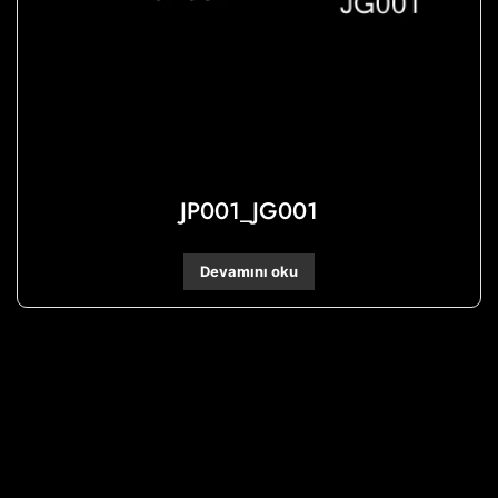
JP001_JG001
Devamını oku