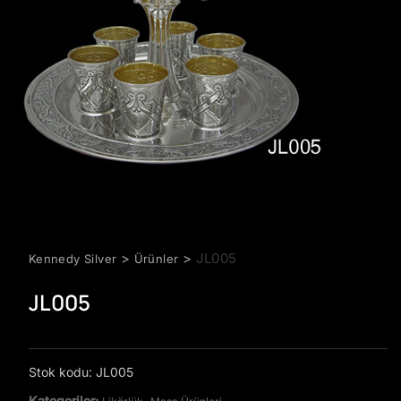
>
>
JL005
Kennedy Silver
Ürünler
JL005
Stok kodu:
JL005
Kategoriler:
,