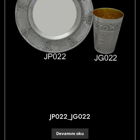
JP022_JG022
Devamını oku