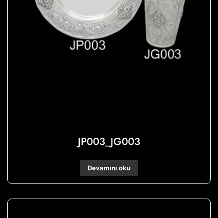
JP003_JG003
Devamını oku