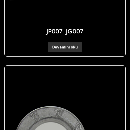
JP007_JG007
Devamını oku