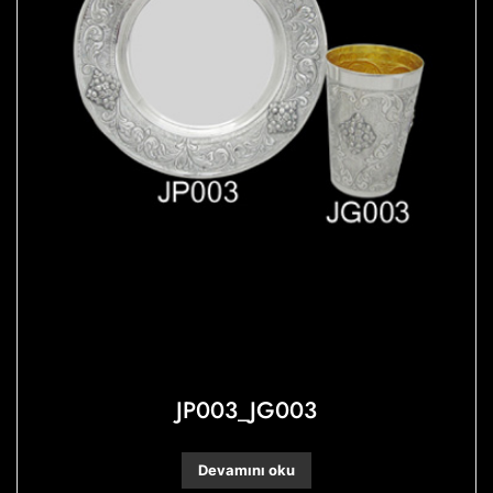
JP003_JG003
Devamını oku