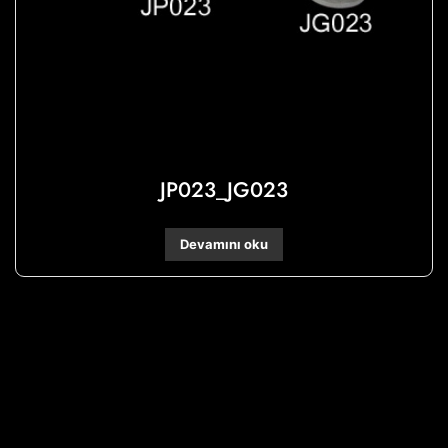
JP023_JG023
Devamını oku