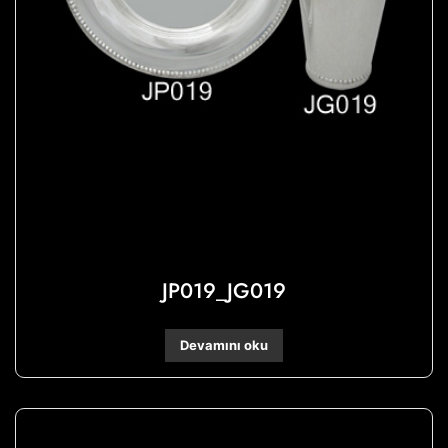
JP019_JG019
Devamını oku