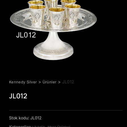
>
>
JL012
Kennedy Silver
Ürünler
JL012
Stok kodu:
JL012
Kategoriler:
,