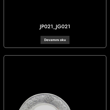
JP021_JG021
Devamını oku