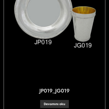
JP019_JG019
Devamını oku