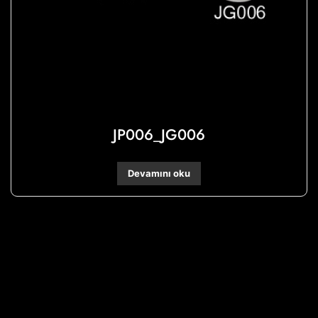
JP006_JG006
Devamını oku