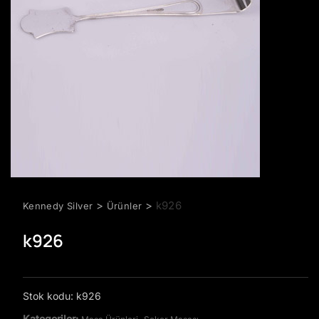
>
>
k926
Kennedy Silver
Ürünler
k926
Stok kodu:
k926
Kategoriler:
,