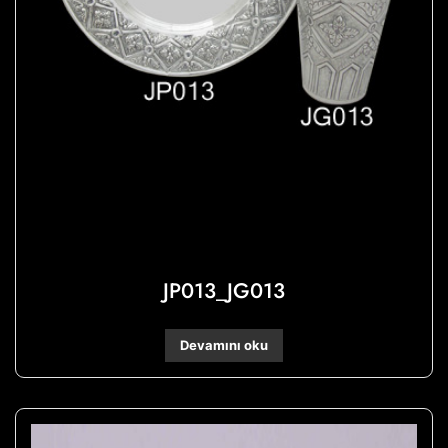
JP013_JG013
Devamını oku