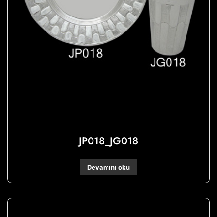
JP018_JG018
Devamını oku