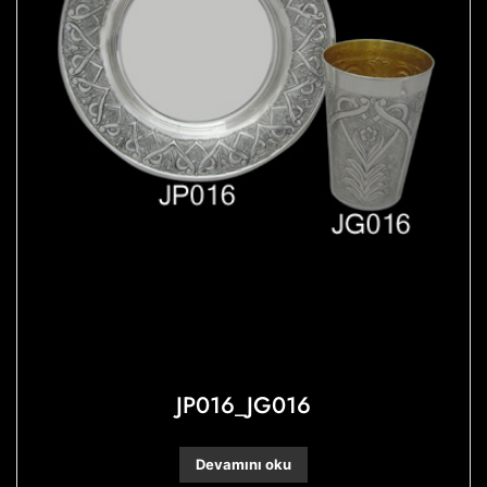
JP016_JG016
Devamını oku