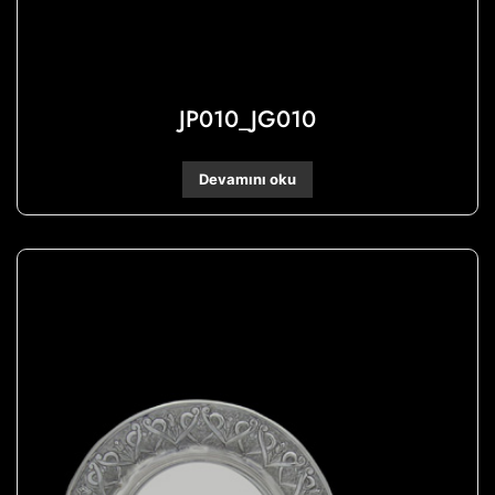
JP010_JG010
Devamını oku