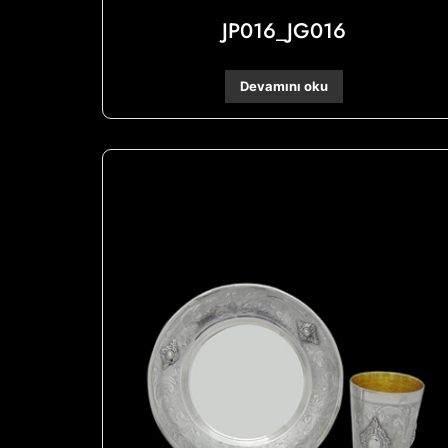
JP016_JG016
Devamını oku