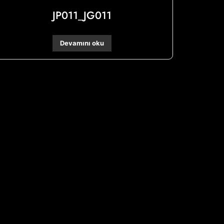
JP011_JG011
Devamını oku