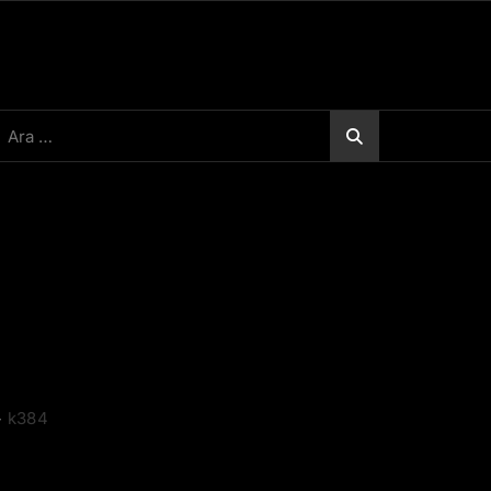
rama:
>
k384