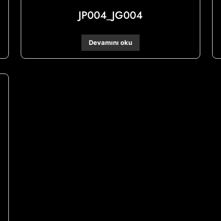
JP004_JG004
Devamını oku