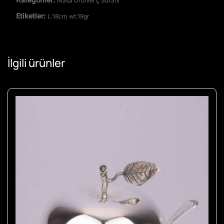
Masa Ürünleri
Sürahi
Etiketler:
L:18cm wt:19gr
İlgili ürünler