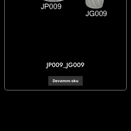
JP009_JG009
Devamını oku