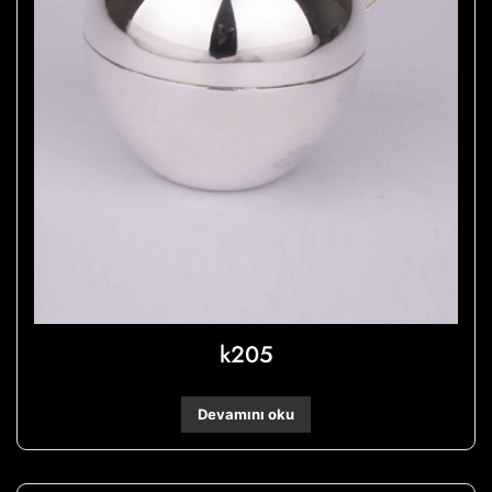
k205
Devamını oku