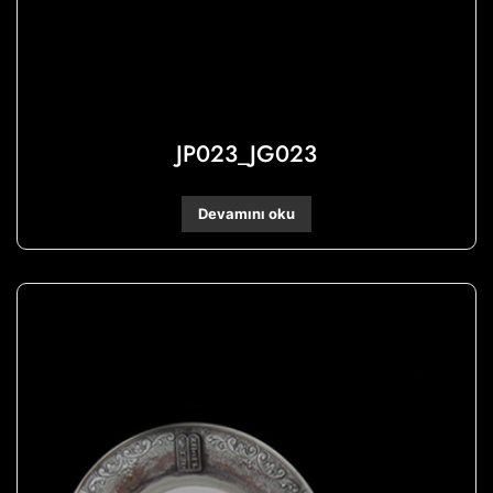
JP023_JG023
Devamını oku