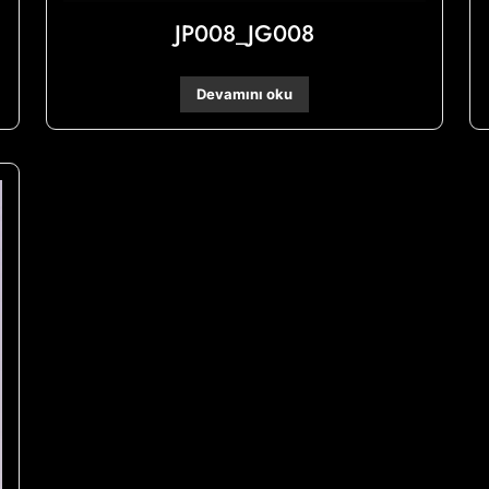
JP008_JG008
Devamını oku