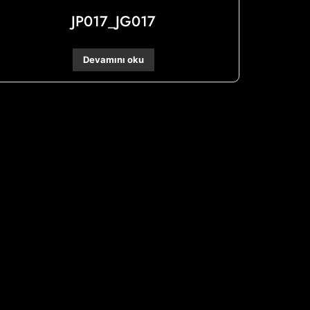
JP017_JG017
Devamını oku