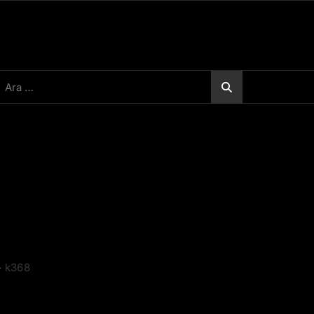
rama:
>
k368