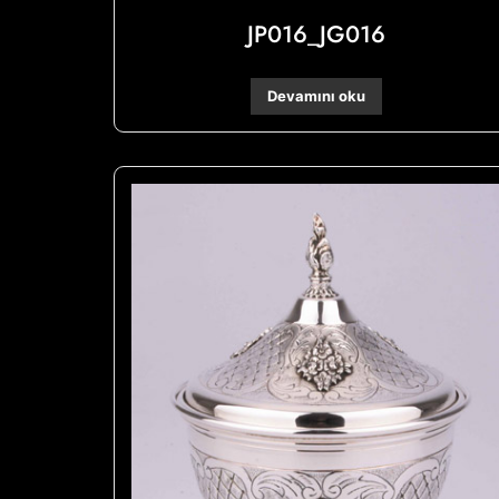
JP016_JG016
Devamını oku