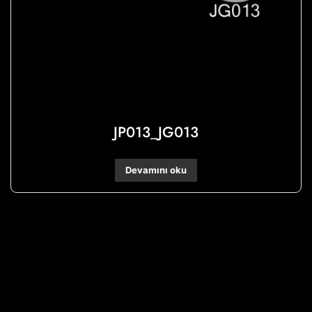
JP013_JG013
Devamını oku