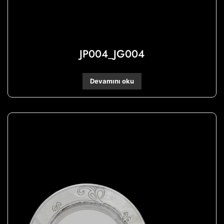
JP004_JG004
Devamını oku