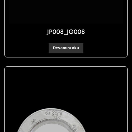
JP008_JG008
Devamını oku