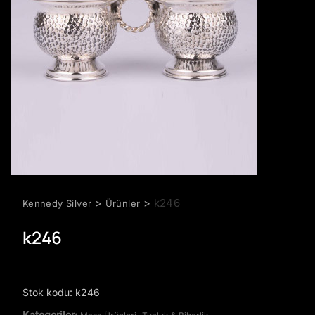
>
>
k246
Kennedy Silver
Ürünler
k246
Stok kodu:
k246
Kategoriler:
,