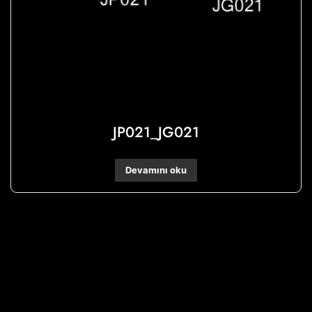
JP021_JG021
Devamını oku