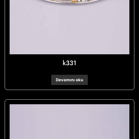
k331
Devamını oku