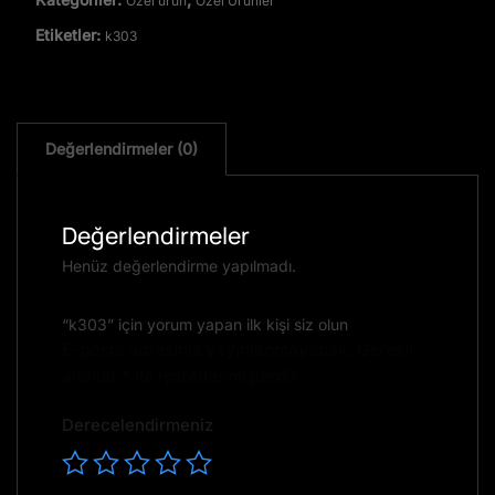
Özel ürün
Özel Ürünler
Etiketler:
k303
Değerlendirmeler (0)
Değerlendirmeler
Henüz değerlendirme yapılmadı.
“k303” için yorum yapan ilk kişi siz olun
E-posta adresiniz yayınlanmayacak.
Gerekli
alanlar
*
ile işaretlenmişlerdir
Derecelendirmeniz