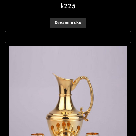
k225
Devamını oku