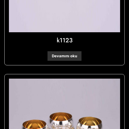
k1123
Devamını oku