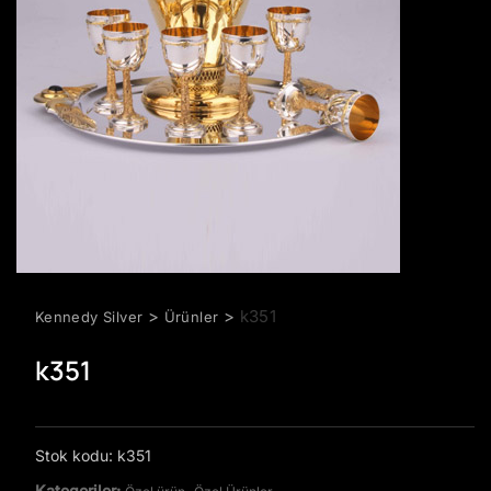
>
>
k351
Kennedy Silver
Ürünler
k351
Stok kodu:
k351
Kategoriler:
,