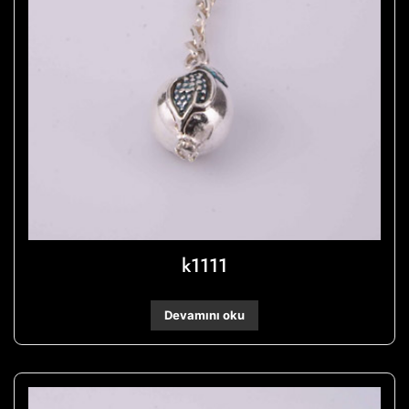
k1111
Devamını oku