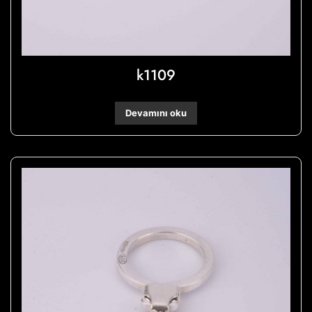
k1109
Devamını oku