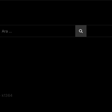
rama:
>
k1364