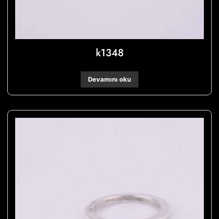
k1348
Devamını oku