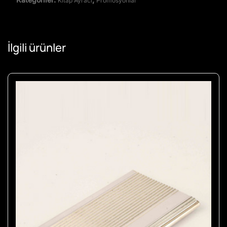
Kitap Ayracı
Promosyonlar
İlgili ürünler