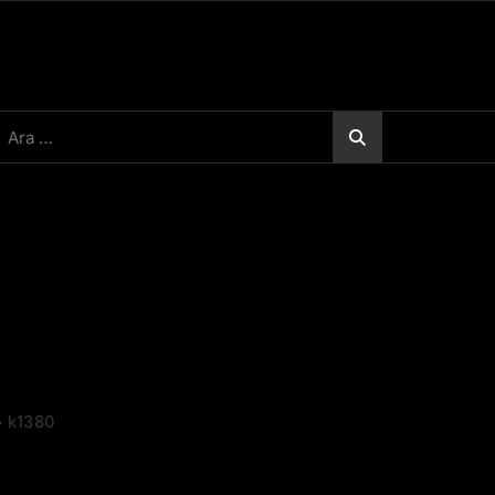
rama:
>
k1380