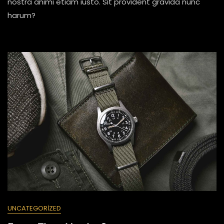
nostra animi etiam iusto. Sit provident gravida nunc
harum?
UNCATEGORIZED