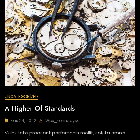
UNCATEGORIZED
A Higher Of Standards
Kas 24, 2022
Wpx_kennedysx
Vulputate praesent perferendis mollit, soluta omnis