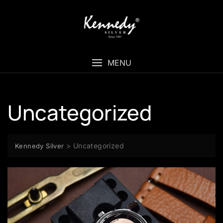
Skip
to
content
MENU
Uncategorized
>
Uncategorized
Kennedy Silver