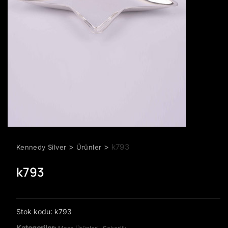
>
>
k793
Kennedy Silver
Ürünler
k793
Stok kodu:
k793
Kategoriler:
,