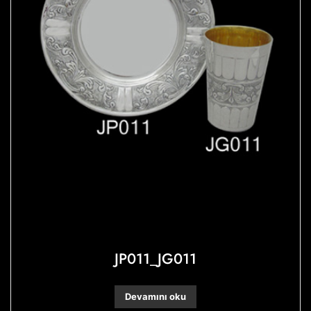
JP011_JG011
Devamını oku