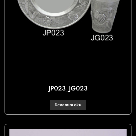
JP023_JG023
Devamını oku