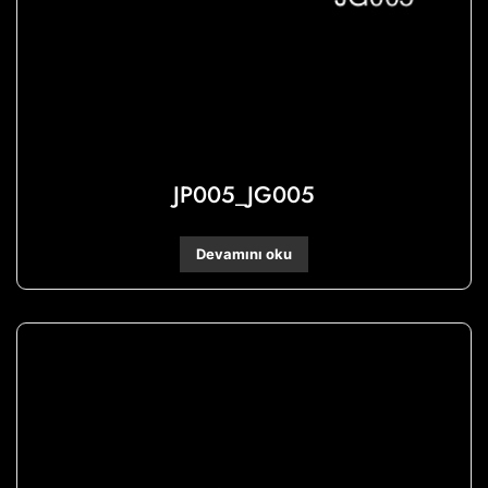
JP005_JG005
Devamını oku