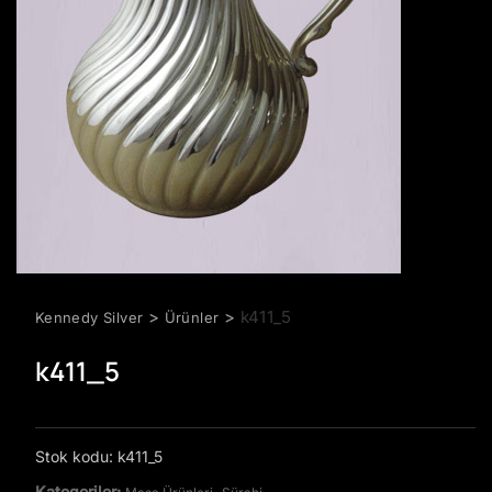
>
>
k411_5
Kennedy Silver
Ürünler
k411_5
Stok kodu:
k411_5
Kategoriler:
,