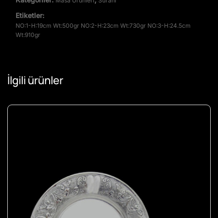
Masa Ürünleri
Sürahi
Etiketler:
NO:1-H:19cm Wt:500gr NO:2-H:23cm Wt:730gr NO:3-H:24.5cm
Wt:910gr
İlgili ürünler