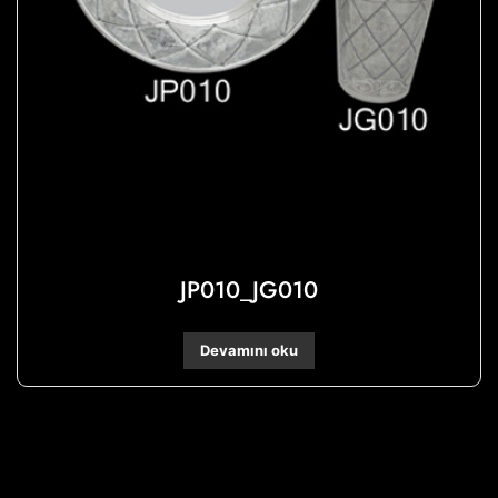
JP010_JG010
Devamını oku