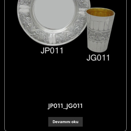
JP011_JG011
Devamını oku